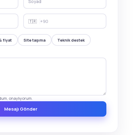
🇹🇷
& fiyat
Site taşıma
Teknik destek
udum, onaylıyorum.
Mesajı Gönder