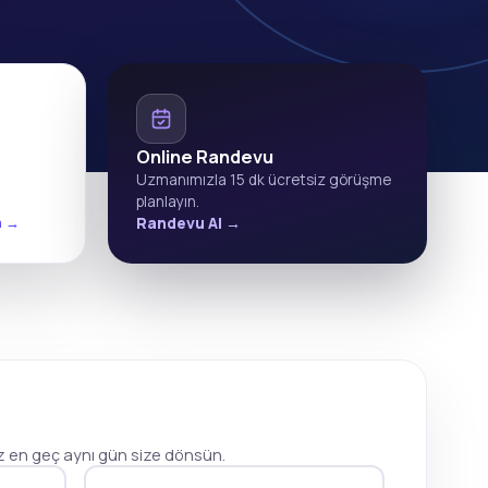
Online Randevu
Uzmanımızla 15 dk ücretsiz görüşme
planlayın.
m →
Randevu Al →
 en geç aynı gün size dönsün.