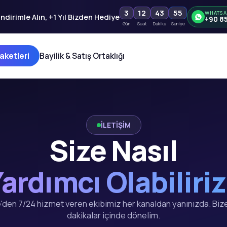
3
12
43
55
WHATSA
ndirimle Alın, +1 Yıl Bizden Hediye
+90 8
Gün
Saat
Dakika
Saniye
aketleri
Bayilik & Satış Ortaklığı
İLETİŞİM
Size Nasıl
ardımcı Olabiliri
'den 7/24 hizmet veren ekibimiz her kanaldan yanınızda. Bize
dakikalar içinde dönelim.