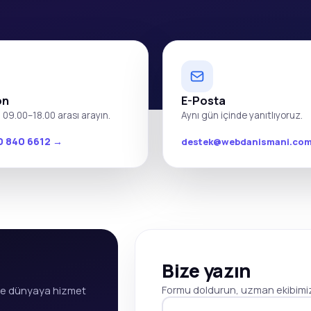
on
E-Posta
i 09.00–18.00 arası arayın.
Aynı gün içinde yanıtlıyoruz.
0 840 6612 →
destek@webdanismani.co
Bize yazın
Formu doldurun, uzman ekibimiz
zle dünyaya hizmet