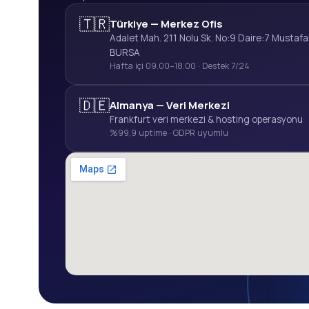
🇹🇷
Türkiye — Merkez Ofis
Adalet Mah. 211 Nolu Sk. No:9 Daire:7 Mustaf
BURSA
Hafta içi 09.00–18.00 · Destek 7/24
🇩🇪
Almanya — Veri Merkezi
Frankfurt veri merkezi & hosting operasyonu
%99,9 uptime · GDPR uyumlu