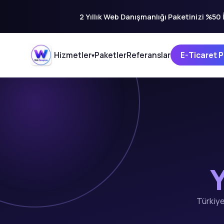
2 Yıllık Web Danışmanlığı Paketinizi %50 İ
Hizmetler
Paketler
Referanslar
E-Ticaret P
▾
Y
Türkiye