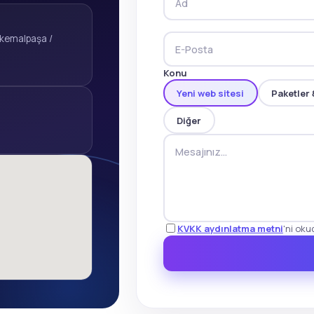
akemalpaşa /
Konu
Yeni web sitesi
Paketler 
Diğer
KVKK aydınlatma metni
'ni ok