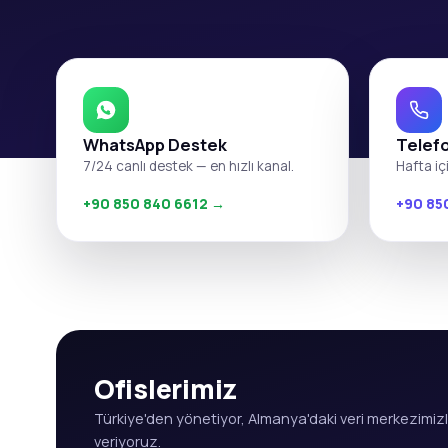
WhatsApp Destek
Telef
7/24 canlı destek — en hızlı kanal.
Hafta iç
+90 850 840 6612 →
+90 85
Ofislerimiz
Türkiye'den yönetiyor, Almanya'daki veri merkezimi
veriyoruz.