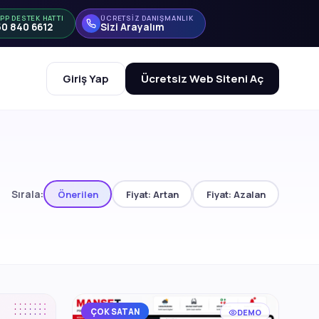
PP DESTEK HATTI
ÜCRETSİZ DANIŞMANLIK
50 840 6612
Sizi Arayalım
Giriş Yap
Ücretsiz Web Siteni Aç
Sırala:
Önerilen
Fiyat: Artan
Fiyat: Azalan
ÇOK SATAN
DEMO