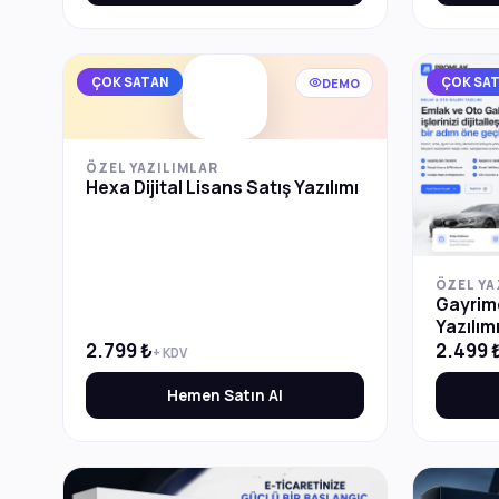
ÇOK SATAN
ÇOK SA
DEMO
ÖZEL YAZILIMLAR
Hexa Dijital Lisans Satış Yazılımı
ÖZEL YA
Gayrime
Yazılım
2.799 ₺
2.499 
+ KDV
Hemen Satın Al