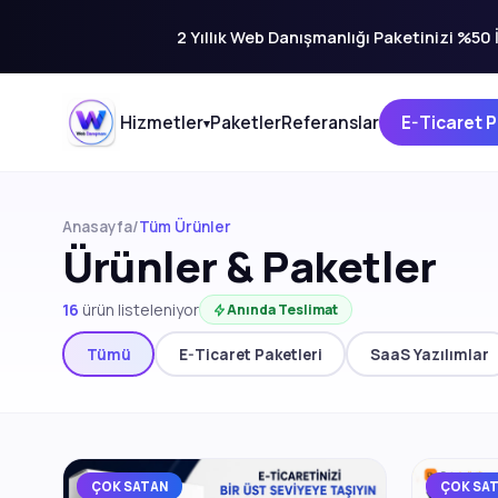
2 Yıllık Web Danışmanlığı Paketinizi %50 İ
Hizmetler
Paketler
Referanslar
E-Ticaret P
▾
Anasayfa
/
Tüm Ürünler
Ürünler & Paketler
16
ürün listeleniyor
Anında Teslimat
Tümü
E-Ticaret Paketleri
SaaS Yazılımlar
ÇOK SATAN
ÇOK SA