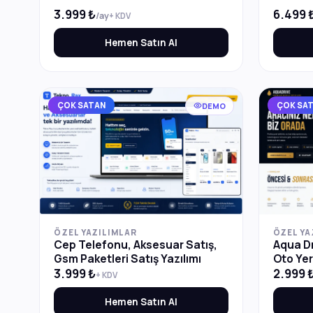
3.999 ₺
6.499 
/ay
+ KDV
Hemen Satın Al
ÇOK SATAN
ÇOK SA
DEMO
ÖZEL YAZILIMLAR
ÖZEL YA
Cep Telefonu, Aksesuar Satış,
Aqua Dr
Gsm Paketleri Satış Yazılımı
Oto Yer
3.999 ₺
2.999 
+ KDV
Hemen Satın Al