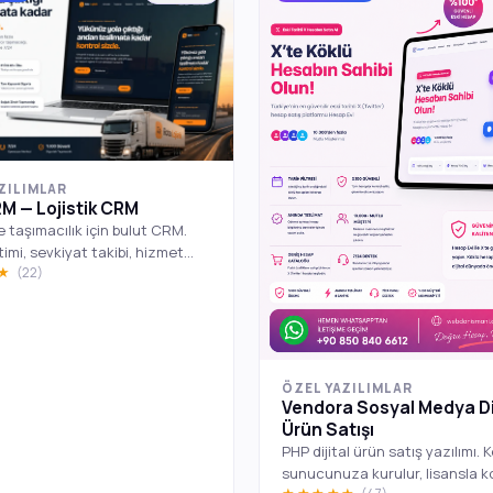
ZILIMLAR
M — Lojistik CRM
ve taşımacılık için bulut CRM.
timi, sevkiyat takibi, hizmet
★★
(22)
 ve DB tabanlı kurumsal CMS.
ÖZEL YAZILIMLAR
Vendora Sosyal Medya Dij
Ürün Satışı
PHP dijital ürün satış yazılımı. 
sunucunuza kurulur, lisansla k