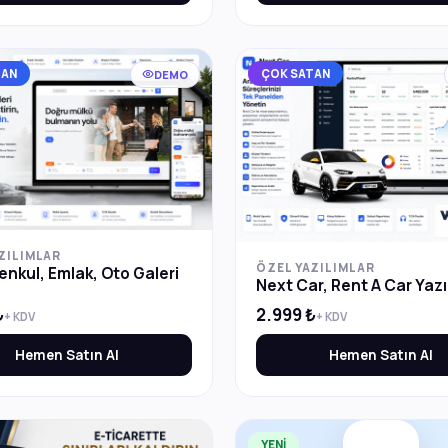
TAN
ÇOK SATAN
DEMO
ZILIMLAR
ÖZEL YAZILIMLAR
nkul, Emlak, Oto Galeri
Next Car, Rent A Car Yazı
ı
₺
2.999 ₺
+ KDV
+ KDV
Hemen Satın Al
Hemen Satın Al
YENİ