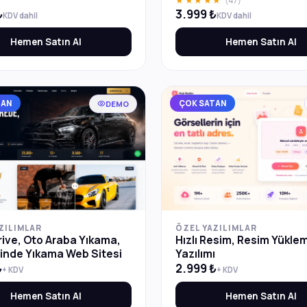
★★★★★
(47)
Sepet/ödeme, üyelik, kupon ve
₺
3.999 ₺
yönetim paneli dahil. Tek seferl
KDV dahil
KDV dahil
alma.
Hemen Satın Al
Hemen Satın Al
TAN
ÇOK SATAN
DEMO
ZILIMLAR
ÖZEL YAZILIMLAR
ive, Oto Araba Yıkama,
Hızlı Resim, Resim Yükle
inde Yıkama Web Sitesi
Yazılımı
₺
2.999 ₺
+ KDV
+ KDV
Hemen Satın Al
Hemen Satın Al