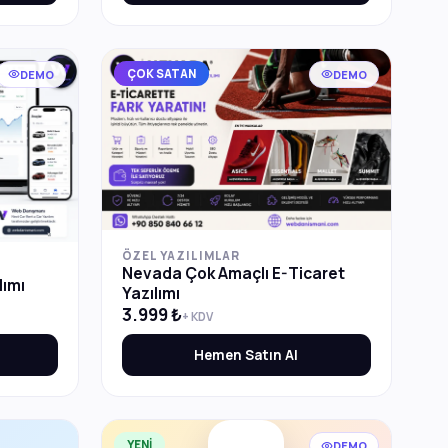
ÇOK SATAN
DEMO
DEMO
ÖZEL YAZILIMLAR
Nevada Çok Amaçlı E-Ticaret
lımı
Yazılımı
3.999 ₺
+ KDV
Hemen Satın Al
YENİ
DEMO