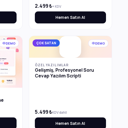
 tam
2.499 ₺
ik satın
+ KDV
Hemen Satın Al
ÇOK SATAN
DEMO
DEMO
ÖZEL YAZILIMLAR
Gelişmiş, Profesyonel Soru
Cevap Yazılım Scripti
me
5.499 ₺
KDV dahil
Hemen Satın Al