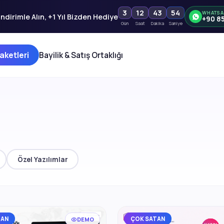
3
12
43
53
WHATSA
ndirimle Alın, +1 Yıl Bizden Hediye
+90 8
Gün
Saat
Dakika
Saniye
aketleri
Bayilik & Satış Ortaklığı
Özel Yazılımlar
TAN
ÇOK SATAN
DEMO