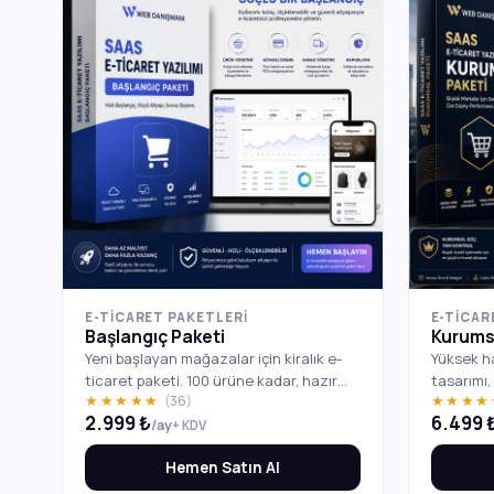
E-TICARET PAKETLERI
E-TICAR
Başlangıç Paketi
Kurums
Yeni başlayan mağazalar için kiralık e-
Yüksek ha
ticaret paketi. 100 ürüne kadar, hazır
tasarımı,
★★★★★
(36)
★★★
temalar, PayTR & iyzico ödeme altyapısı,
çoklu kull
2.999 ₺
6.499 
ücretsiz SSL ve kurulum dahil ek
telefon d
/ay
+ KDV
sunucu ücreti ödemenize gerek yok
Tamamen 
Hemen Satın Al
sunucu bizden. İlk gününüzden satışa
hazır.