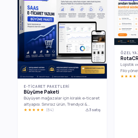
ÖZEL YA
RotaCR
Lojistik 
Filo yöne
★★★
kayıtları
E-TICARET PAKETLERI
Büyüme Paketi
Büyüyen mağazalar için kiralık e-ticaret
altyapısı. Sınırsız ürün, Trendyol &
★★★★★
(84)
3 satış
Hepsiburada entegrasyonu, çoklu tema,
kupon & kampanya motoru, öncelikli
destek. Kurulum, bakım, güncelleme ve
SSL bize ait.